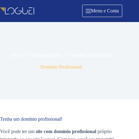
Pular
para
Menu e Conta
o
conteúdo
Início
Funcionalidades
Domínio Profissional
Domínio Profissional
Tenha um domínio profissional!
Você pode ter um
site com domínio profissional
próprio