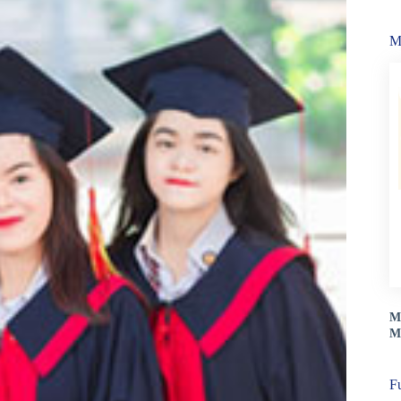
M
Mo
M
F