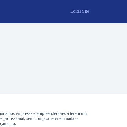
Editar Site
judamos empresas e empreendedores a terem um
ite profissional, sem comprometer em nada o
rçamento.