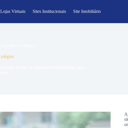
Lojas Virtuais
Sites Institucionais
Site Imobiliário
ra escolas e colégios
colégios
templates de site se adequam perfeitamente para
 mais.
A
s
o