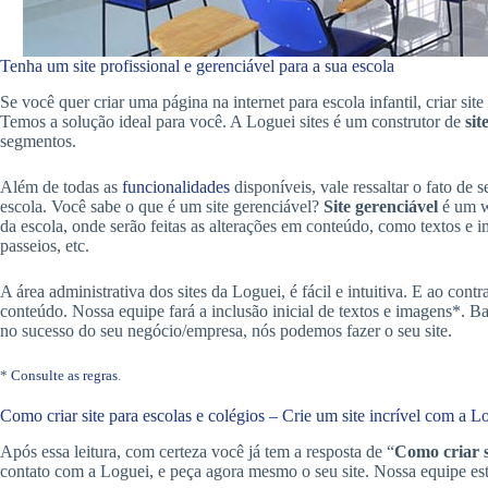
Tenha um site profissional e gerenciável para a sua escola
Se você quer criar uma página na internet para escola infantil, criar site
Temos a solução ideal para você. A Loguei sites é um construtor de
sit
segmentos.
Além de todas as
funcionalidades
disponíveis, vale ressaltar o fato de 
escola. Você sabe o que é um site gerenciável?
Site gerenciável
é um we
da escola, onde serão feitas as alterações em conteúdo, como textos e i
passeios, etc.
A área administrativa dos sites da Loguei, é fácil e intuitiva. E ao cont
conteúdo. Nossa equipe fará a inclusão inicial de textos e imagens*. 
no sucesso do seu negócio/empresa, nós podemos fazer o seu site.
*
Consulte as regras
.
Como criar site para escolas e colégios – Crie um site incrível com a L
Após essa leitura, com certeza você já tem a resposta de “
Como criar s
contato com a Loguei, e peça agora mesmo o seu site. Nossa equipe está