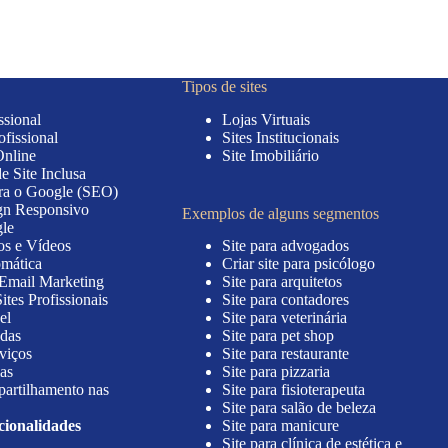
Tipos de sites
ssional
Lojas Virtuais
ofissional
Sites Institucionais
Online
Site Imobiliário
 Site Inclusa
ra o Google (SEO)
gn Responsivo
Exemplos de alguns segmentos
le
os e Vídeos
Site para advogados
mática
Criar site para psicólogo
 Email Marketing
Site para arquitetos
ites Profissionais
Site para contadores
el
Site para veterinária
adas
Site para pet shop
viços
Site para restaurante
as
Site para pizzaria
partilhamento nas
Site para fisioterapeuta
Site para salão de beleza
cionalidades
Site para manicure
Site para clínica de estética e